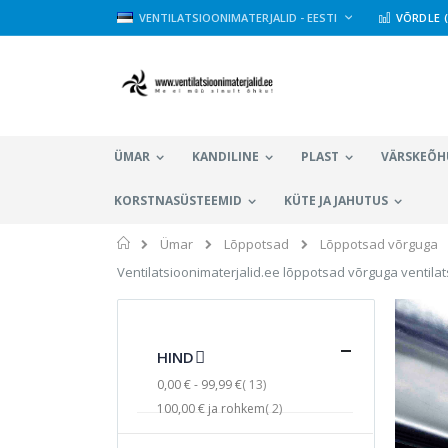
Skip
LANGUAGE
VENTILATSIOONIMATERJALID - EESTI
VÕRDLE (
to
Content
ÜMAR
KANDILINE
PLAST
VÄRSKEÕH
KORSTNASÜSTEEMID
KÜTE JA JAHUTUS
Avaleht
Ümar
Lõppotsad
Lõppotsad võrguga
Ventilatsioonimaterjalid.ee lõppotsad võrguga ventila
HIND
toodet
0,00 €
-
99,99 €
13
toodet
100,00 €
ja rohkem
2