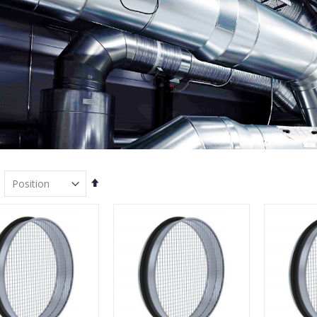
Määra
kahanevas
suunas