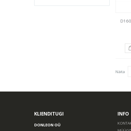
D160
Näita
KLIENDITUGI
INFO
KONTA
DONLEON OÜ
MÜÜGI