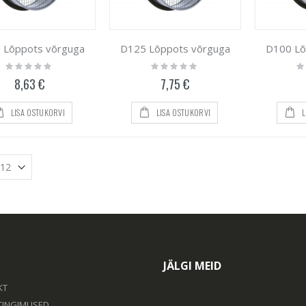
 Lõppots võrguga
D125 Lõppots võrguga
D100 Lõ
Rating:
Rating:
Ra
0%
0%
0
8,63 €
7,75 €
LISA OSTUKORVI
LISA OSTUKORVI
L
JÄLGI MEID
KT
TINGIMUSED