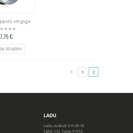
ppots võrguga
ting:
%
7,75 €
ISA OSTUKORVI
Page
Page
Eelmine
Page
You're currently r
1
2
LADU
Ladu avatud: E-R 09-16
Tähe 112, Tartu 51013