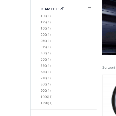
DIAMEETER
toode
100
1
toode
125
1
toode
160
1
toode
200
1
toode
250
1
toode
315
1
toode
400
1
toode
500
1
toode
560
1
Sorteeri
toode
630
1
toode
710
1
toode
800
1
toode
900
1
toode
1000
1
toode
1250
1