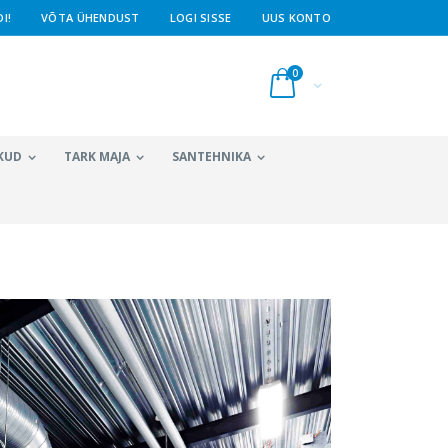
I!
VÕTA ÜHENDUST
LOGI SISSE
UUS KONTO
toodet
0
Cart
KUD
TARK MAJA
SANTEHNIKA