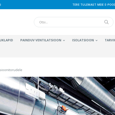
)
TERE TULEMAST MEIE E-POOD
Otsi
Otsi
UKLAPID
PAINDUV VENTILATSIOON
ISOLATSIOON
TARVI
tsioonitorudele