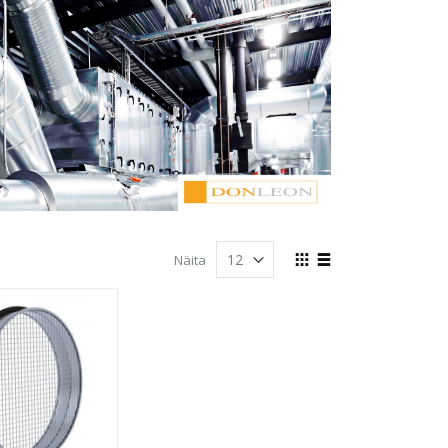
Kuvamisviis
Näita
Ruudustik
Nimekiri